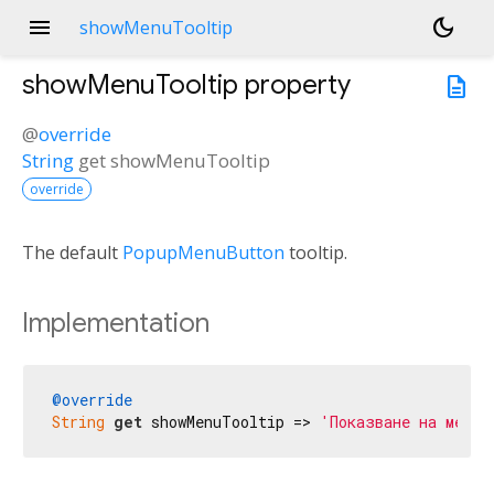
menu
dark_mode
showMenuTooltip
showMenuTooltip
property
description
@
override
String
get
showMenuTooltip
override
The default
PopupMenuButton
tooltip.
Implementation
@override
String
get
 showMenuTooltip => 
'Показване на менют