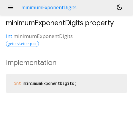
menu
dark_mode
minimumExponentDigits
minimumExponentDigits
property
int
minimumExponentDigits
getter/setter pair
Implementation
int
 minimumExponentDigits;