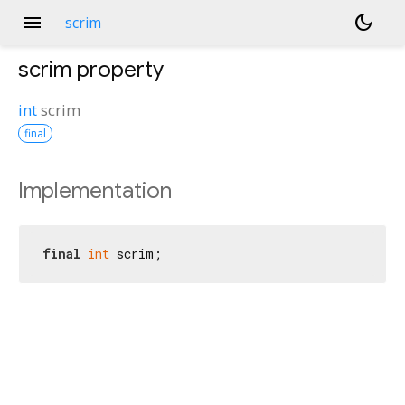
menu
dark_mode
scrim
scrim
property
int
scrim
final
Implementation
final
int
 scrim;