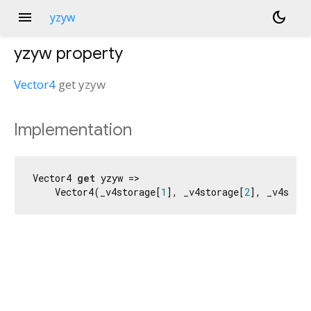
menu
dark_mode
yzyw
yzyw
property
Vector4
get
yzyw
Implementation
Vector4 
get
 yzyw =>

    Vector4(_v4storage[
1
], _v4storage[
2
], _v4stora