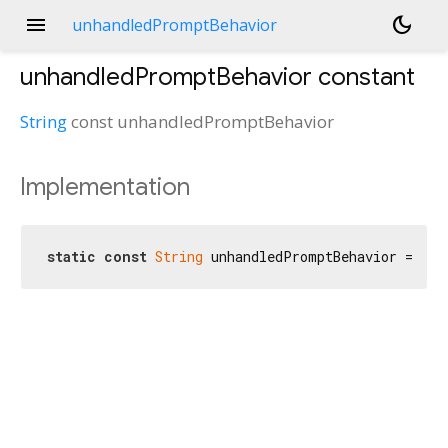
menu
dark_mode
unhandledPromptBehavior
unhandledPromptBehavior
constant
String
const
unhandledPromptBehavior
Implementation
static
const
String
 unhandledPromptBehavior = 
'un