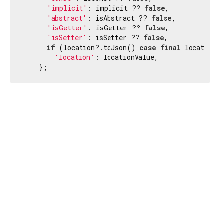
'implicit'
: implicit ?? 
false
,

'abstract'
: isAbstract ?? 
false
,

'isGetter'
: isGetter ?? 
false
,

'isSetter'
: isSetter ?? 
false
,

if
 (location?.toJson() 
case
final
 locationV
'location'
: locationValue,

    };