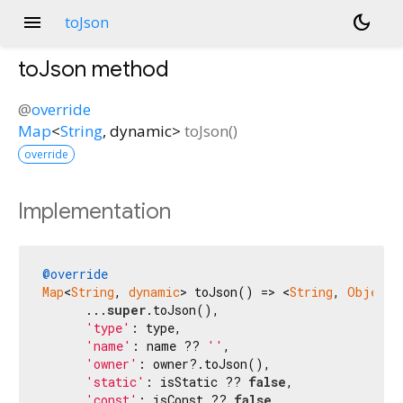
menu
dark_mode
toJson
toJson
method
@
override
Map
<
String
,
dynamic
>
toJson
(
)
override
Implementation
@override
Map
<
String
, 
dynamic
> toJson() => <
String
, 
Object?
      ...
super
.toJson(),

'type'
: type,

'name'
: name ?? 
''
,

'owner'
: owner?.toJson(),

'static'
: isStatic ?? 
false
,

'const'
: isConst ?? 
false
,
