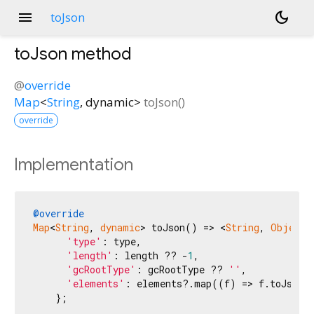
menu
dark_mode
toJson
toJson
method
@
override
Map
<
String
,
dynamic
>
toJson
(
)
override
Implementation
@override
Map
<
String
, 
dynamic
> toJson() => <
String
, 
Object?
'type'
: type,

'length'
: length ?? -
1
,

'gcRootType'
: gcRootType ?? 
''
,

'elements'
: elements?.map((f) => f.toJson()
    };